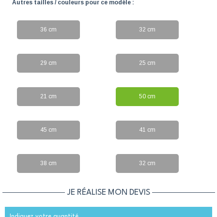
Autres tailles / couleurs pour ce modèle :
36 cm
32 cm
29 cm
25 cm
21 cm
50 cm
45 cm
41 cm
38 cm
32 cm
JE RÉALISE MON DEVIS
Indiquez votre quantité